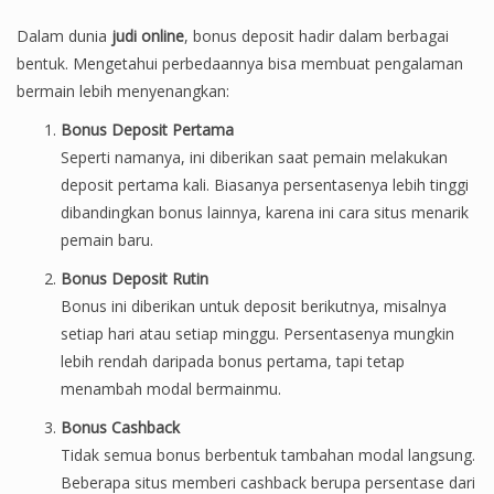
Dalam dunia
judi online
, bonus deposit hadir dalam berbagai
bentuk. Mengetahui perbedaannya bisa membuat pengalaman
bermain lebih menyenangkan:
Bonus Deposit Pertama
Seperti namanya, ini diberikan saat pemain melakukan
deposit pertama kali. Biasanya persentasenya lebih tinggi
dibandingkan bonus lainnya, karena ini cara situs menarik
pemain baru.
Bonus Deposit Rutin
Bonus ini diberikan untuk deposit berikutnya, misalnya
setiap hari atau setiap minggu. Persentasenya mungkin
lebih rendah daripada bonus pertama, tapi tetap
menambah modal bermainmu.
Bonus Cashback
Tidak semua bonus berbentuk tambahan modal langsung.
Beberapa situs memberi cashback berupa persentase dari