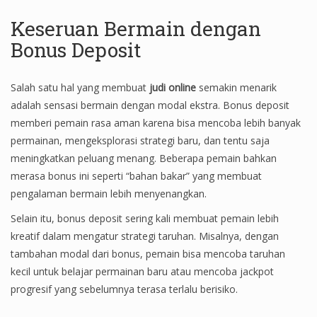
Keseruan Bermain dengan
Bonus Deposit
Salah satu hal yang membuat
judi online
semakin menarik
adalah sensasi bermain dengan modal ekstra. Bonus deposit
memberi pemain rasa aman karena bisa mencoba lebih banyak
permainan, mengeksplorasi strategi baru, dan tentu saja
meningkatkan peluang menang. Beberapa pemain bahkan
merasa bonus ini seperti “bahan bakar” yang membuat
pengalaman bermain lebih menyenangkan.
Selain itu, bonus deposit sering kali membuat pemain lebih
kreatif dalam mengatur strategi taruhan. Misalnya, dengan
tambahan modal dari bonus, pemain bisa mencoba taruhan
kecil untuk belajar permainan baru atau mencoba jackpot
progresif yang sebelumnya terasa terlalu berisiko.