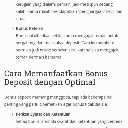
kerugian yang dialami pemain. Jadi meskipun sedang
kalah, kamu masih mendapatkan “penghargaan” kecil dari
situs.
Bonus Referral
Bonus ini diberikan ketika kamu mengajak teman untuk
bergabung dan melakukan deposit. Cara ini membuat
bermain
judi online
semakin seru karena bisa mengajak
teman bermain bersama.
Cara Memanfaatkan Bonus
Deposit dengan Optimal
Bonus deposit memang menggoda, tapi ada beberapa hal
penting yang perlu diperhatikan agar bonus tidak sia-sia:
Periksa Syarat dan Ketentuan
Setiap bonus memiliki syarat dan ketentuan yang berbeda.