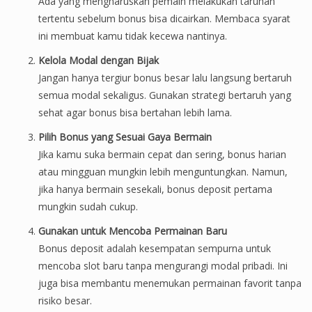
Ada yang mengharuskan pemain melakukan taruhan
tertentu sebelum bonus bisa dicairkan. Membaca syarat
ini membuat kamu tidak kecewa nantinya.
Kelola Modal dengan Bijak
Jangan hanya tergiur bonus besar lalu langsung bertaruh
semua modal sekaligus. Gunakan strategi bertaruh yang
sehat agar bonus bisa bertahan lebih lama.
Pilih Bonus yang Sesuai Gaya Bermain
Jika kamu suka bermain cepat dan sering, bonus harian
atau mingguan mungkin lebih menguntungkan. Namun,
jika hanya bermain sesekali, bonus deposit pertama
mungkin sudah cukup.
Gunakan untuk Mencoba Permainan Baru
Bonus deposit adalah kesempatan sempurna untuk
mencoba slot baru tanpa mengurangi modal pribadi. Ini
juga bisa membantu menemukan permainan favorit tanpa
risiko besar.