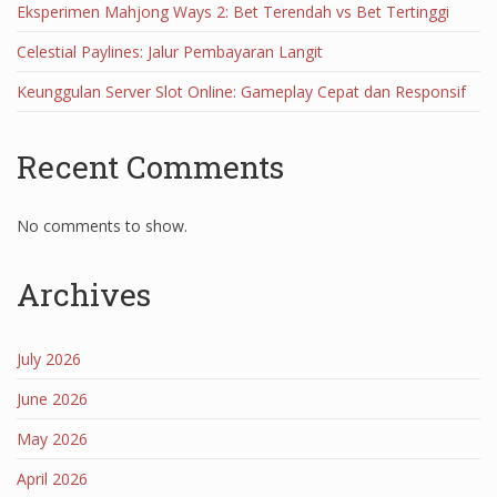
Eksperimen Mahjong Ways 2: Bet Terendah vs Bet Tertinggi
Celestial Paylines: Jalur Pembayaran Langit
Keunggulan Server Slot Online: Gameplay Cepat dan Responsif
Recent Comments
No comments to show.
Archives
July 2026
June 2026
May 2026
April 2026