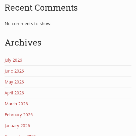
Recent Comments
No comments to show.
Archives
July 2026
June 2026
May 2026
April 2026
March 2026
February 2026
January 2026