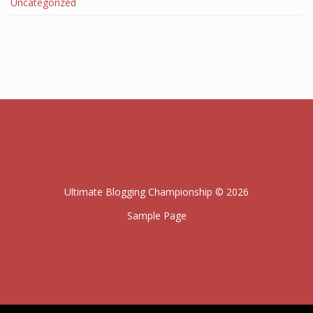
Uncategorized
Ultimate Blogging Championship © 2026
Sample Page