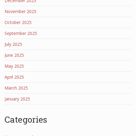
December 2025
November 2025
October 2025
September 2025
July 2025
June 2025
May 2025
April 2025
March 2025
January 2025
Categories